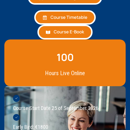
Course Timetable
Course E-Book
100
Hours Live Online
Course Start Date 25 of September 2026
Early Bird: €1800