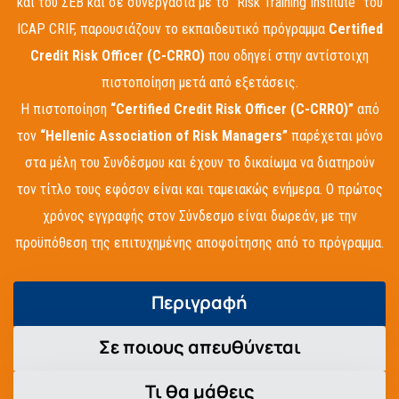
και του ΣΕΒ και σε συνεργασία με το “Risk Training Institute” του
ICAP CRIF, παρουσιάζουν το εκπαιδευτικό πρόγραμμα
Certified
Credit Risk Officer (C-CRRO)
που οδηγεί στην αντίστοιχη
πιστοποίηση μετά από εξετάσεις.
Η πιστοποίηση
“Certified Credit Risk Officer (C-CRRO)”
από
τον
“Hellenic Association of Risk Managers”
παρέχεται μόνο
στα μέλη του Συνδέσμου και έχουν το δικαίωμα να διατηρούν
τον τίτλο τους εφόσον είναι και ταμειακώς ενήμερα. Ο πρώτος
χρόνος εγγραφής στον Σύνδεσμο είναι δωρεάν, με την
προϋπόθεση της επιτυχημένης αποφοίτησης από το πρόγραμμα.
Περιγραφή
Σε ποιους απευθύνεται
Τι θα μάθεις