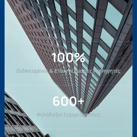
100
%
Ειδικευμένοι & Eπαγγελματίες Καθηγητές
600
+
Φιλόδοξοι Συμμετέχοντες