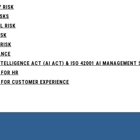
 RISK
ISKS
L RISK
ISK
RISK
ANCE
NTELLIGENCE ACT (ΑΙ ACT) & ISO 42001 AI MANAGEMENT
 FOR HR
L FOR CUSTOMER EXPERIENCE